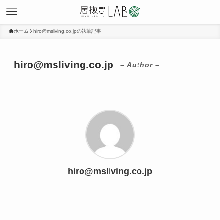
ホーム
hiro@msliving.co.jpの執筆記事
hiro@msliving.co.jp
– Author –
hiro@msliving.co.jp